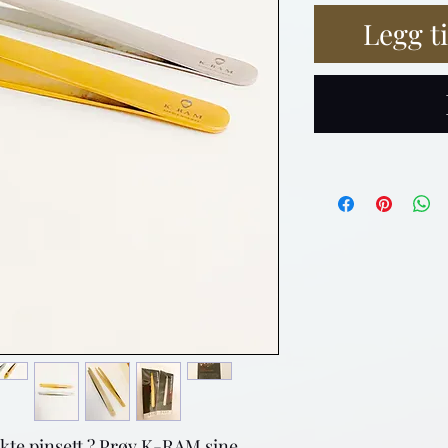
Legg t
ekte pinsett ? Prøv K-RAM sine 