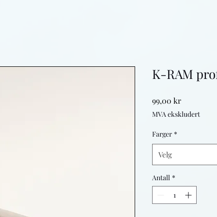
K-RAM profe
Pris
99,00 kr
MVA ekskludert
Farger
*
Velg
Antall
*