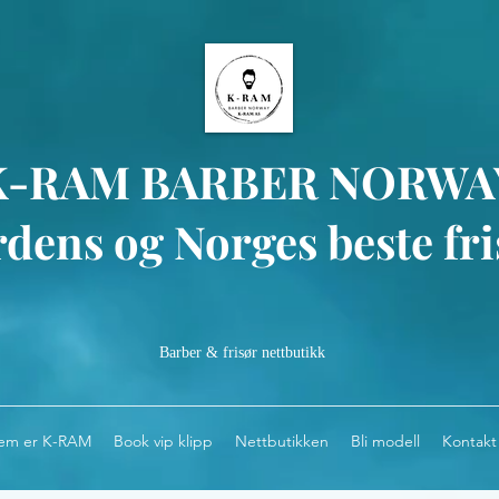
K-RAM BARBER NORWA
dens og Norges beste fri
Barber & frisør nettbutikk
em er K-RAM
Book vip klipp
Nettbutikken
Bli modell
Kontakt