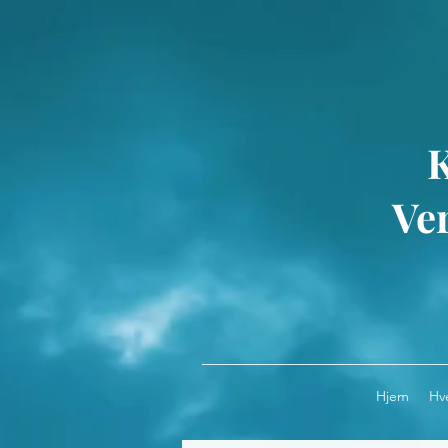
Ver
Hjem
Hv